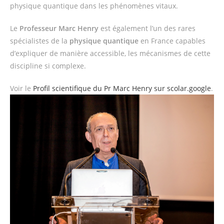
physique quantique dans les phénomènes vitaux.
Le
Professeur Marc Henry
est également l’un des rares
spécialistes de la
physique quantique
en France capables
d’expliquer de manière accessible, les mécanismes de cette
discipline si complexe.
Voir le
Profil scientifique du Pr Marc Henry
sur scolar.google
.